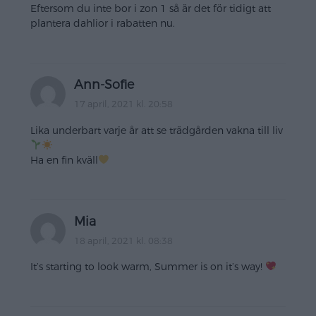
Eftersom du inte bor i zon 1 så är det för tidigt att
plantera dahlior i rabatten nu.
Ann-Sofie
17 april, 2021 kl. 20:58
Lika underbart varje år att se trädgården vakna till liv
Ha en fin kväll
Mia
18 april, 2021 kl. 08:38
It’s starting to look warm, Summer is on it’s way!