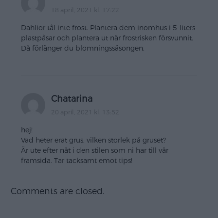
18 april, 2021 kl. 17:22
Dahlior tål inte frost. Plantera dem inomhus i 5-liters
plastpåsar och plantera ut när frostrisken försvunnit.
Då förlänger du blomningssäsongen.
Chatarina
20 april, 2021 kl. 13:52
hej!
Vad heter erat grus, vilken storlek på gruset?
Är ute efter nåt i den stilen som ni har till vår
framsida. Tar tacksamt emot tips!
Comments are closed.