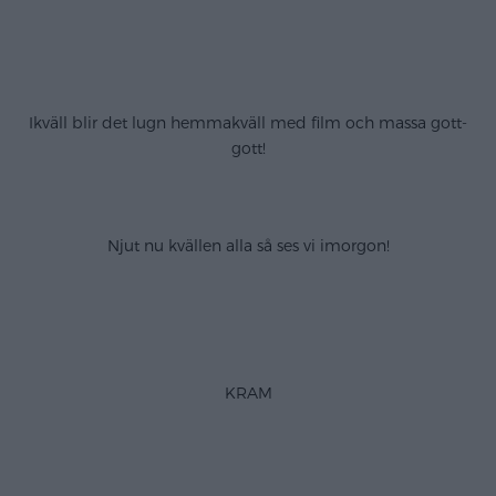
.
.
Ikväll blir det lugn hemmakväll med film och massa gott-
gott!
.
Njut nu kvällen alla så ses vi imorgon!
.
.
KRAM
.
.