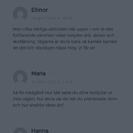
Ellinor
18 april, 2021 kl. 09:53
Men vilka härliga vårbilder! Här uppe i norr är det
fortfarande vårvinter vilket betyder snö, skoter och
skidåkning. Vägarna är dock bara, så kanske kanske
att det blir däckbyte nästa helg. Vi får se!
Maria
18 april, 2021 kl. 12:43
Så fin trädgård! Hur tätt satte du dina bollpilar ut
mot vägen, hur stora var de när du planterade dem
och hur snabbt växte de?
Hanna