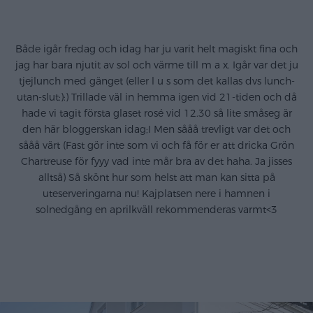
.
Både igår fredag och idag har ju varit helt magiskt fina och
jag har bara njutit av sol och värme till m a x. Igår var det ju
tjejlunch med gänget (eller l u s som det kallas dvs lunch-
utan-slut:):) Trillade väl in hemma igen vid 21-tiden och då
hade vi tagit första glaset rosé vid 12.30 så lite småseg är
den här bloggerskan idag;I Men sååå trevligt var det och
sååå värt (Fast gör inte som vi och få för er att dricka Grön
Chartreuse för fyyy vad inte mår bra av det haha. Ja jisses
alltså) Så skönt hur som helst att man kan sitta på
uteserveringarna nu! Kajplatsen nere i hamnen i
solnedgång en aprilkväll rekommenderas varmt<3
.
.