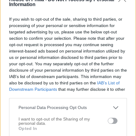
Information
If you wish to opt-out of the sale, sharing to third parties, or
processing of your personal or sensitive information for
targeted advertising by us, please use the below opt-out
section to confirm your selection. Please note that after your
opt-out request is processed you may continue seeing
interest-based ads based on personal information utilized by
.
us or personal information disclosed to third parties prior to
your opt-out. You may separately opt-out of the further
disclosure of your personal information by third parties on the
Så härlig tid just nu när allt spricker ut och det tar fart i
IAB’s list of downstream participants. This information may
rabatterna! Planterade mycket tulpaner inför förra
also be disclosed by us to third parties on the
IAB’s List of
säsongen och många är på väg upp även i år (fick inte till
Downstream Participants
that may further disclose it to other
att plantera några i höstas) Har köpt massa Dahlialökar som
third parties.
jag ska trycka ner (har aldrig haft Dahlior i trädgården)
Något man ska tänka på när det gäller dem??:/
Personal Data Processing Opt Outs
..
I want to opt-out of the Sharing of my
personal data.
Opted In
..