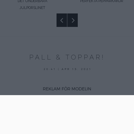
DET UNDERBARA
PERFEKTA PEPPARKAKOR
JULPORSLINET
PALL & TOPPAR!
15
20:41 | APR 15. 2021
april,
2021
REKLAM FÖR MODELIN