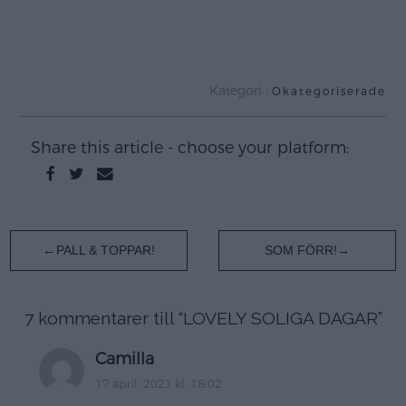
.
Kategori :
Okategoriserade
Share this article - choose your platform:
Inläggsnavigering
PALL & TOPPAR!
SOM FÖRR!
7 kommentarer till “
LOVELY SOLIGA DAGAR
”
Camilla
17 april, 2021 kl. 18:02