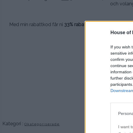
och volang
.
Med min rabattkod får ni
33% rabatt på den dyraste vara
nedsatta
House of P
Ko
If you wish 
sensitive in
confirm you
.
continue se
information 
further disc
.
participants
Downstream 
.
Persona
Kategori :
Okategoriserade
I want t