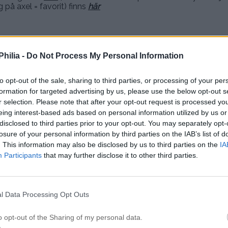
 på axel = favorit) finns
här
n
på ordinarie pris (inklusive externa varumärken)* + 5% extra r
 priser. Giltig t.o.m
30/4.
hilia -
Do Not Process My Personal Information
den är:
PETRAAPR
to opt-out of the sale, sharing to third parties, or processing of your per
.
formation for targeted advertising by us, please use the below opt-out s
r selection. Please note that after your opt-out request is processed y
eing interest-based ads based on personal information utilized by us or
KRAM
disclosed to third parties prior to your opt-out. You may separately opt-
losure of your personal information by third parties on the IAB’s list of
. This information may also be disclosed by us to third parties on the
IA
Participants
that may further disclose it to other third parties.
l Data Processing Opt Outs
o opt-out of the Sharing of my personal data.