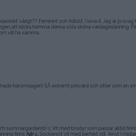
.
lassiskt vårigt?? Feminint och tidlöst, I love it. Jag är ju svag
vungen att klicka hemma denna söta sköna vardagsklänning. F
om vill ha samma.
g hade häromdagen) SÅ extremt prisvärd och sitter som en s
 och sommargarderob! 1. Vit med brodyr som passar alltid finn
länning finns
här
4. Sockersöt vit med perfekt stil (knyt i midj