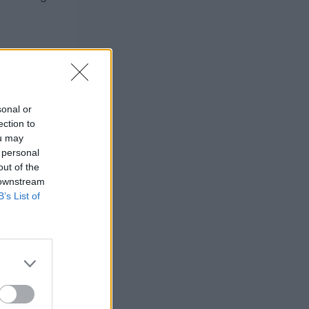
abatt på alla
sonal or
ection to
ou may
 personal
out of the
 downstream
B’s List of