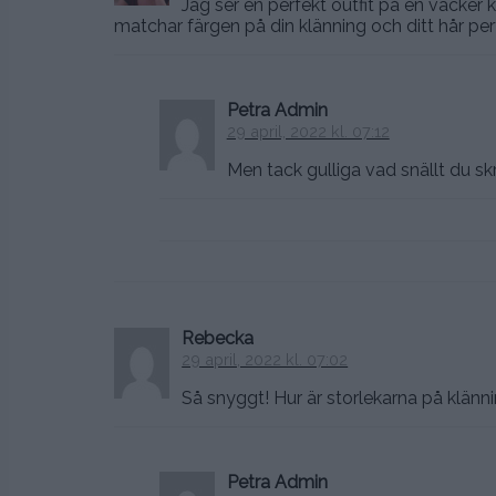
Jag ser en perfekt outfit på en vacker 
matchar färgen på din klänning och ditt hår per
Petra Admin
29 april, 2022 kl. 07:12
Men tack gulliga vad snällt du sk
Rebecka
29 april, 2022 kl. 07:02
Så snyggt! Hur är storlekarna på klän
Petra Admin