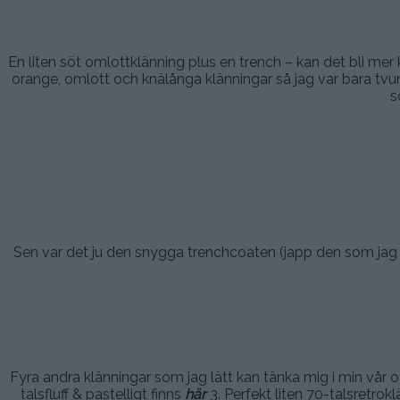
En liten söt omlottklänning plus en trench – kan det bli mer k
orange, omlott och knälånga klänningar så jag var bara t
s
.
.
.
Sen var det ju den snygga trenchcoaten (japp den som ja
.
.
.
Fyra andra klänningar som jag lätt kan tänka mig i min vår
talsfluff & pastelligt finns
här
3. Perfekt liten 70-talsretrok