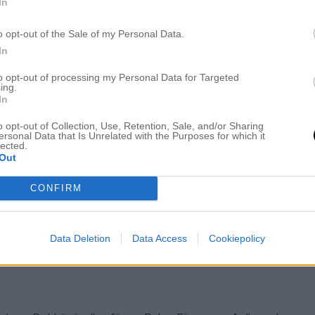
In
o opt-out of the Sale of my Personal Data.
In
to opt-out of processing my Personal Data for Targeted
ing.
In
ISK KOMBO & FINFINA KLÄNNINGAR
”
o opt-out of Collection, Use, Retention, Sale, and/or Sharing
ersonal Data that Is Unrelated with the Purposes for which it
lected.
Out
CONFIRM
k. Allt är förvisso fint på dig.
Data Deletion
Data Access
Cookiepolicy