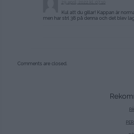
29 april, 2022 kl. 07:10
Kul att du gillar! Kappan är norma
men har strl 38 på denna och det blev la
Comments are closed.
Rekomm
PÄ
PER