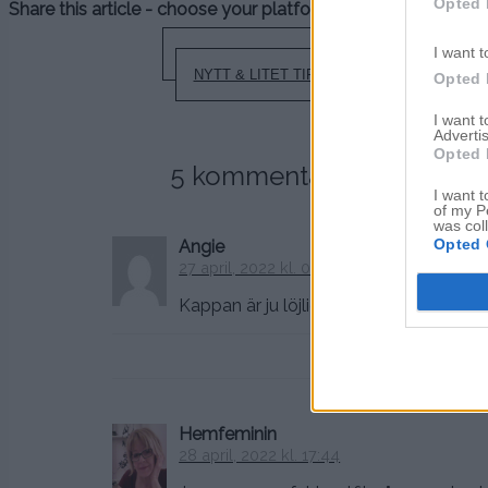
Opted 
Share this article - choose your platform:
Inläggsnavigering
I want t
MOIST – SUPERMOIST
NYTT & LITET TIPS
Opted 
I want 
Advertis
Opted 
5 kommentarer till “
KLASS
I want t
of my P
was col
Opted 
Angie
27 april, 2022 kl. 09:18
Kappan är ju löjligt snygg enligt min sma
Hemfeminin
28 april, 2022 kl. 17:44