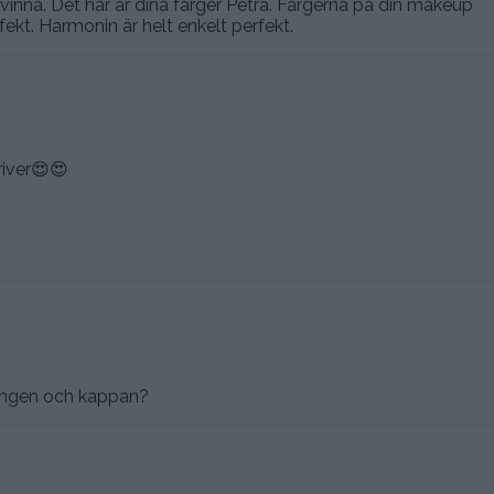
kvinna. Det här är dina färger Petra. Färgerna på din makeup
fekt. Harmonin är helt enkelt perfekt.
river😍😍
ningen och kappan?