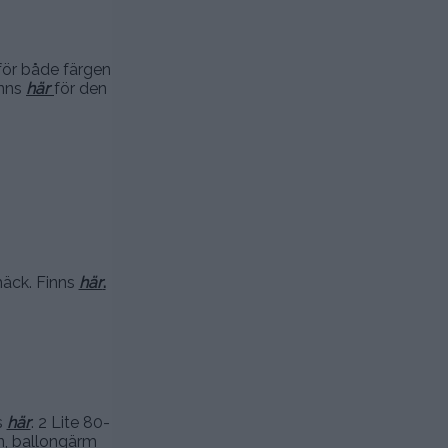
 för både färgen
inns
här
för den
mäck. Finns
här
.
s
här
. 2 Lite 80-
an, ballongärm