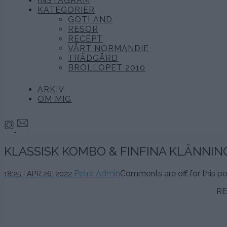
INSTAGRAM
KATEGORIER
GOTLAND
RESOR
RECEPT
VÅRT NORMANDIE
TRÄDGÅRD
BRÖLLOPET 2010
ARKIV
OM MIG
KLASSISK KOMBO & FINFINA KLÄNNIN
26
Petra Admin
Comments are off for this po
18:25 | APR 26. 2022
april,
2022
RE