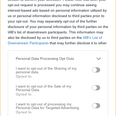
opt-out request is processed you may continue seeing
Måste tipsa om
den här
läckra ljuslyktan som ser ut som
interest-based ads based on personal information utilized by
en snölykta. Så även där söta porslinsgranarna som jag
us or personal information disclosed to third parties prior to
tipsat om förut (och finns stor
här
& liten
här
) Perfekta att
your opt-out. You may separately opt-out of the further
snabbt och enkelt skapa lite enkel julig stämning med nu
disclosure of your personal information by third parties on the
inför första advent (väldigt fint att ha ett gäng en liten
IAB’s list of downstream participants. This information may
vinterskog på det dukade dukade julbordet också..) Vackra
also be disclosed by us to third parties on the
IAB’s List of
höga glasvasen finns
här
(och som så mycket inne hos
Downstream Participants
that may further disclose it to other
ROOM 101
är den ordentligt nedsatt nu)
third parties.
Personal Data Processing Opt Outs
I want to opt-out of the Sharing of my
.
personal data.
Opted In
Ny vit och grå stjärnor som ska upp på övervåningen och
hängas upp fint i fönster! Liten vit finns
här
och större grå-
I want to opt-out of the Sale of my
beige finns
här
Personal Data.
Opted In
,
I want to opt-out of processing my
Personal Data for Targeted Advertising.
Opted In