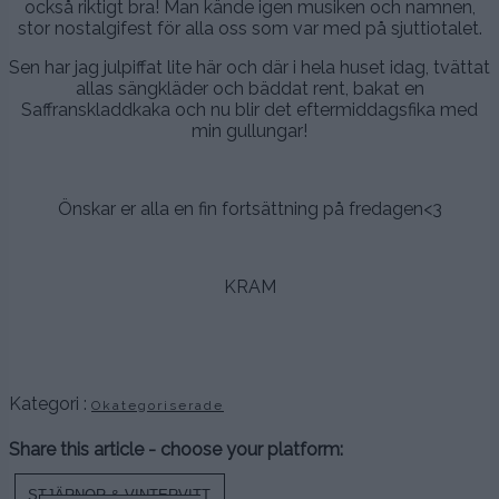
också riktigt bra! Man kände igen musiken och namnen,
stor nostalgifest för alla oss som var med på sjuttiotalet.
Sen har jag julpiffat lite här och där i hela huset idag, tvättat
allas sängkläder och bäddat rent, bakat en
Saffranskladdkaka och nu blir det eftermiddagsfika med
min gullungar!
.
Önskar er alla en fin fortsättning på fredagen<3
.
KRAM
.
.
Kategori :
Okategoriserade
Share this article - choose your platform:
Inläggsnavigering
STJÄRNOR & VINTERVITT