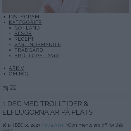
INSTAGRAM
KATEGORIER
GOTLAND
RESOR
RECEPT
VÅRT NORMANDIE
TRÄDGÅRD
BRÖLLOPET 2010
ARKIV
OM MIG
1 DEC MED TROLLTIDER &
ELFLUGORNA ÄR PÅ PLATS
1
Petra Admin
Comments are off for this
16:15 | DEC 01. 2023
december,
post.