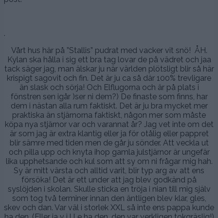
2023
.
Vårt hus här på ”Stallis” pudrat med vacker vit snö! ÅH.
Kylan ska hålla i sig ett bra tag lovar de på vädret och jaa
tack säger jag, man älskar ju när världen plötsligt blir så här
krispigt sagovit och fin. Det är ju ca så där 100% trevligare
än slask och sörja! Och Elflugorna och är på plats i
fönstren sen igår )ser ni dem?) De finaste som finns, har
dem i nästan alla rum faktiskt. Det är ju bra mycket mer
praktiska än stjärnorna faktiskt, någon mer som måste
köpa nya stjärnor var och varannat år? Jag vet inte om det
är som jag är extra klantig eller ja för otålig eller pappret
blir sämre med tiden men de går ju sönder. Att veckla ut
och pilla upp och knyta ihop gamla julstjärnor är ungefär
lika upphetsande och kul som att sy om ni frågar mig hah.
Sy är mitt värsta och alltid varit, blir typ arg av att ens
försöka! Det är ett under att jag blev godkänd på
syslöjden i skolan. Skulle sticka en tröja i nian till mig själv
som tog två terminer innan den äntligen blev klar, gles,
skev och dan. Var väl i storlek XXL så inte ens pappa kunde
ha den. (Eller ja v i l l e ha den, den var verkligen tokgräslig!)