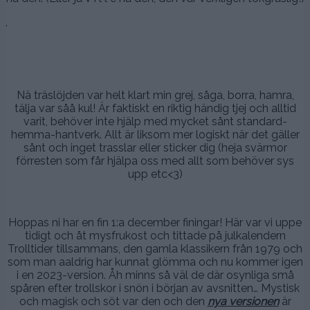
.
.
Nä träslöjden var helt klart min grej, såga, borra, hamra,
tälja var såå kul! Är faktiskt en riktig händig tjej och alltid
varit, behöver inte hjälp med mycket sånt standard-
hemma-hantverk. Allt är liksom mer logiskt när det gäller
sånt och inget trasslar eller sticker dig (heja svärmor
förresten som får hjälpa oss med allt som behöver sys
upp etc<3)
.
Hoppas ni har en fin 1:a december finingar! Här var vi uppe
tidigt och åt mysfrukost och tittade på julkalendern
Trolltider tillsammans, den gamla klassikern från 1979 och
som man aaldrig har kunnat glömma och nu kommer igen
i en 2023-version. Åh minns så väl de där osynliga små
spåren efter trollskor i snön i början av avsnitten… Mystisk
och magisk och söt var den och den
nya versionen
är