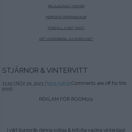
PÄLSJACKAN I VINTER
PERFEKTA PEPPARKAKOR
FÖRSTA LJUSET TÄNT!
DET UNDERBARA JULPORSLINET
STJÄRNOR & VINTERVITT
29
Petra Admin
Comments are off for this
13:20 | NOV 29. 2023
november,
post.
2023
REKLAM FÖR ROOM101
I vårt burspråk denna soliga & kritvita vackra vinterdag!