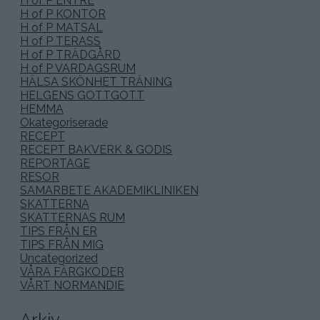
H of P ENTRÉ
H of P KONTOR
H of P MATSAL
H of P TERASS
H of P TRÄDGÅRD
H of P VARDAGSRUM
HÄLSA SKÖNHET TRÄNING
HELGENS GOTTGOTT
HEMMA
Okategoriserade
RECEPT
RECEPT BAKVERK & GODIS
REPORTAGE
RESOR
SAMARBETE AKADEMIKLINIKEN
SKATTERNA
SKATTERNAS RUM
TIPS FRÅN ER
TIPS FRÅN MIG
Uncategorized
VÅRA FÄRGKODER
VÅRT NORMANDIE
Arkiv