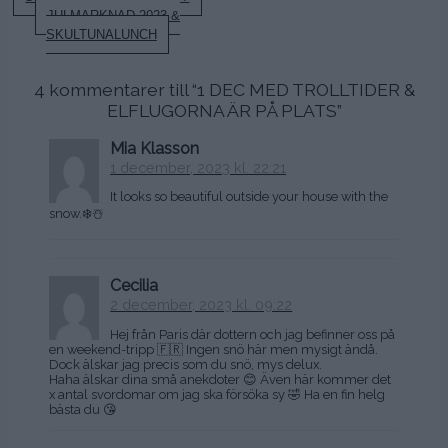
JULMARKNAD 2023 &
SKULTUNALUNCH
4 kommentarer till “
1 DEC MED TROLLTIDER &
ELFLUGORNA ÄR PÅ PLATS
”
Mia Klasson
1 december, 2023 kl. 22:21
It looks so beautiful outside your house with the
snow.❄️☃️
Cecilia
2 december, 2023 kl. 09:22
Hej från Paris där dottern och jag befinner oss på
en weekend-tripp 🇫🇷 Ingen snö här men mysigt ändå.
Dock älskar jag precis som du snö, mys delux.
Haha älskar dina små anekdoter 😊 Även här kommer det
x antal svordomar om jag ska försöka sy 🤣 Ha en fin helg
bästa du 😘