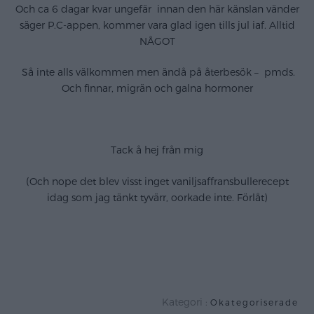
Och ca 6 dagar kvar ungefär innan den här känslan vänder
säger P.C-appen, kommer vara glad igen tills jul iaf. Alltid
NÅGOT
.
Så i
n
te alls välkommen men ändå på återbesök – pmds.
Och finnar, migrän och galna hormoner
Tack å hej från mig
(Och nope det blev visst inget vaniljsaffransbullerecept
idag som jag tänkt tyvärr, oorkade inte. Förlåt)
..
.
Kategori :
Okategoriserade