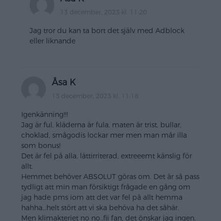
13 december, 2023 kl. 11:20
Jag tror du kan ta bort det själv med Adblock
eller liknande
Åsa K
13 december, 2023 kl. 11:18
Igenkänning!!!
Jag är ful, kläderna är fula, maten är trist, bullar,
choklad, smågodis lockar mer men man mår illa
som bonus!
Det är fel på alla, lättirriterad, extreeemt känslig för
allt.
Hemmet behöver ABSOLUT göras om. Det är så pass
tydligt att min man försiktigt frågade en gång om
jag hade pms iom att det var fel på allt hemma
hahha…helt stört att vi ska behöva ha det såhär.
Men klimakteriet no no..fii fan, det önskar jag ingen.