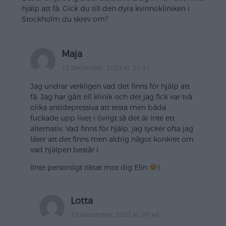
hjälp att få. Gick du till den dyra kvinnokliniken i
Stockholm du skrev om?
Maja
12 december, 2023 kl. 21:31
Jag undrar verkligen vad det finns för hjälp att
få. Jag har gått till klinik och det jag fick var två
olika antidepressiva att testa men båda
fuckade upp livet i övrigt så det är inte ett
alternativ. Vad finns för hjälp, jag tycker ofta jag
läser att det finns men aldrig något konkret om
vad hjälpen består i.
(Inte personligt riktat mot dig Elin
)
Lotta
13 december, 2023 kl. 07:46