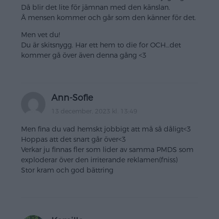
Då blir det lite för jämnan med den känslan.
Å mensen kommer och går som den känner för det.
Men vet du!
Du är skitsnygg. Har ett hem to die for OCH…det
kommer gå över även denna gång <3
Ann-Sofie
13 december, 2023 kl. 13:49
Men fina du vad hemskt jobbigt att må så dåligt<3
Hoppas att det snart går över<3
Verkar ju finnas fler som lider av samma PMDS som
exploderar över den irriterande reklamen(fniss)
Stor kram och god bättring