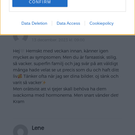
CONFIRM
Massa kramar och kärlek till dig!
Data Deletion
Data Access
Cookiepolicy
Sanna
13 december, 2023 kl. 09:00
Hej
Hemskt med veckan innan, känner igen
mycket av symptomen; Men du är fantastisk, stilig,
så vacker, superfin familj och jag svär på att väldigt
många hade velat se ut precis som du och haft ditt
liv
Tänker ofta när jag ser dina bilder, oj tänk och
varit så vacker
Men orättvist att vi tjejer skall behöva ha dem
svackorna med hormonerna. Men snart vänder det!
Kram
Lene