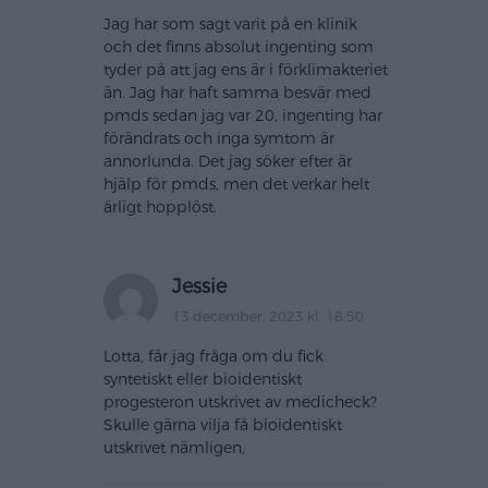
Jag har som sagt varit på en klinik
och det finns absolut ingenting som
tyder på att jag ens är i förklimakteriet
än. Jag har haft samma besvär med
pmds sedan jag var 20, ingenting har
förändrats och inga symtom är
annorlunda. Det jag söker efter är
hjälp för pmds, men det verkar helt
ärligt hopplöst.
Jessie
13 december, 2023 kl. 18:50
Lotta, får jag fråga om du fick
syntetiskt eller bioidentiskt
progesteron utskrivet av medicheck?
Skulle gärna vilja få bioidentiskt
utskrivet nämligen,