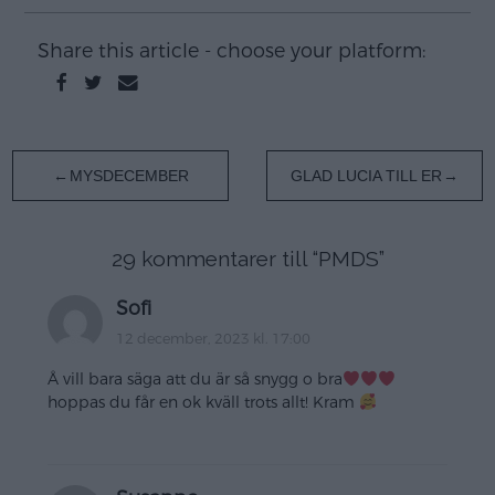
Share this article - choose your platform:
Inläggsnavigering
MYSDECEMBER
GLAD LUCIA TILL ER
29 kommentarer till “
PMDS
”
Sofi
12 december, 2023 kl. 17:00
Å vill bara säga att du är så snygg o bra
hoppas du får en ok kväll trots allt! Kram