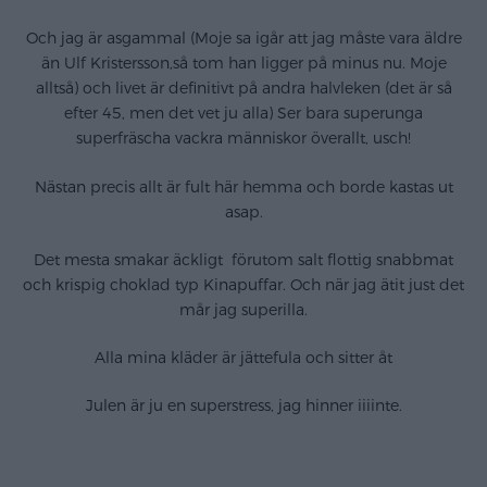
Och jag är asgammal (Moje sa igår att jag måste vara äldre
än Ulf Kristersson,så tom han ligger på minus nu. Moje
alltså) och livet är definitivt på andra halvleken (det är så
efter 45, men det vet ju alla) Ser bara superunga
superfräscha vackra människor överallt, usch!
Nästan precis allt är fult här hemma och borde kastas ut
asap.
Det mesta smakar äckligt förutom salt flottig snabbmat
och krispig choklad typ Kinapuffar. Och när jag ätit just det
mår jag superilla.
Alla mina kläder är jättefula och sitter åt
Julen är ju en superstress, jag hinner iiiinte.