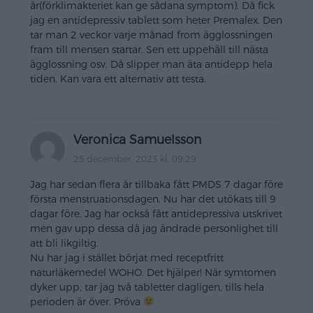
år(förklimakteriet kan ge sådana symptom). Då fick
jag en antidepressiv tablett som heter Premalex. Den
tar man 2 veckor varje månad from ägglossningen
fram till mensen startar. Sen ett uppehåll till nästa
ägglossning osv. Då slipper man äta antidepp hela
tiden. Kan vara ett alternativ att testa.
Veronica Samuelsson
25 december, 2023 kl. 09:29
Jag har sedan flera år tillbaka fått PMDS 7 dagar före
första menstruationsdagen. Nu har det utökats till 9
dagar före. Jag har också fått antidepressiva utskrivet
men gav upp dessa då jag ändrade personlighet till
att bli likgiltig.
Nu har jag i stället börjat med receptfritt
naturläkemedel WOHO. Det hjälper! När symtomen
dyker upp, tar jag två tabletter dagligen, tills hela
perioden är över. Pröva