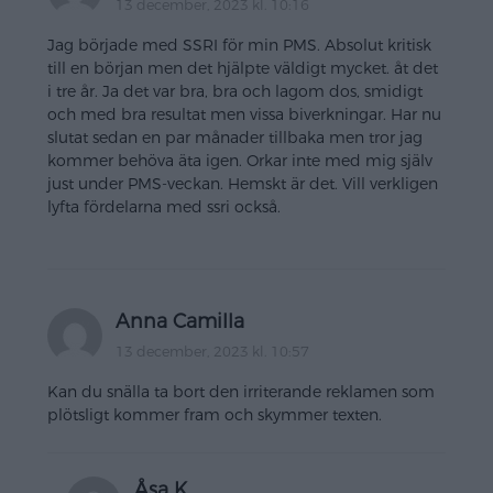
13 december, 2023 kl. 10:16
Jag började med SSRI för min PMS. Absolut kritisk
till en början men det hjälpte väldigt mycket. åt det
i tre år. Ja det var bra, bra och lagom dos, smidigt
och med bra resultat men vissa biverkningar. Har nu
slutat sedan en par månader tillbaka men tror jag
kommer behöva äta igen. Orkar inte med mig själv
just under PMS-veckan. Hemskt är det. Vill verkligen
lyfta fördelarna med ssri också.
Anna Camilla
13 december, 2023 kl. 10:57
Kan du snälla ta bort den irriterande reklamen som
plötsligt kommer fram och skymmer texten.
Åsa K