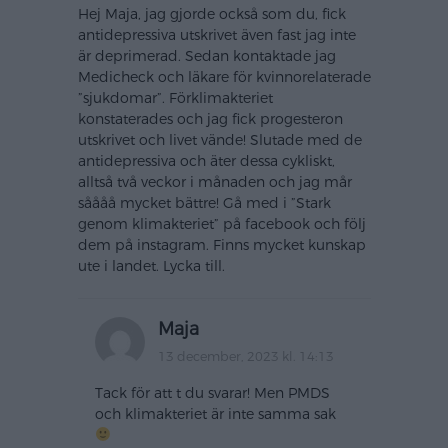
Hej Maja, jag gjorde också som du, fick
antidepressiva utskrivet även fast jag inte
är deprimerad. Sedan kontaktade jag
Medicheck och läkare för kvinnorelaterade
”sjukdomar”. Förklimakteriet
konstaterades och jag fick progesteron
utskrivet och livet vände! Slutade med de
antidepressiva och äter dessa cykliskt,
alltså två veckor i månaden och jag mår
såååå mycket bättre! Gå med i ”Stark
genom klimakteriet” på facebook och följ
dem på instagram. Finns mycket kunskap
ute i landet. Lycka till.
Maja
13 december, 2023 kl. 14:13
Tack för att t du svarar! Men PMDS
och klimakteriet är inte samma sak