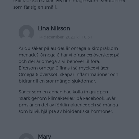
skillnad! Sen såklart B6 och magnesium. Serotoninet
som får sig en smäll…
Lina Nilsson
14 december, 2023 kl. 10:31
Är du säker på att det är omega 6 kiropraktorn
menade? Omega 6 har vi oftast ett överskott på
och det är omega 3 vi behöver tillföra.
Eftersom omega 6 finns i så mycket vi äter.
Omega 6 överskott skapar inflammationer och
bidrar till en stor mängd sjukdomar.
Säger som en annan här, kolla in gruppen
”stark genom klimakteriet” på Facebook. Svår
pms är en del av förklimakteriet och så många
som blivit hjälpta av bioidentiska hormoner.
Mary