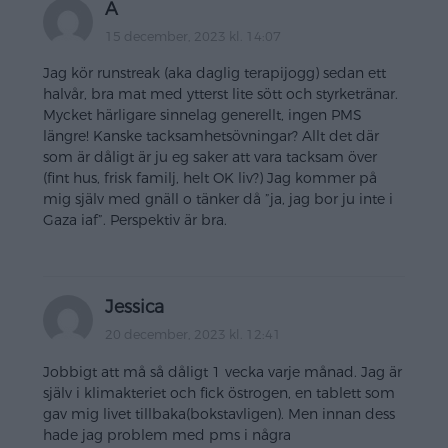
A
15 december, 2023 kl. 14:07
Jag kör runstreak (aka daglig terapijogg) sedan ett
halvår, bra mat med ytterst lite sött och styrketränar.
Mycket härligare sinnelag generellt, ingen PMS
längre! Kanske tacksamhetsövningar? Allt det där
som är dåligt är ju eg saker att vara tacksam över
(fint hus, frisk familj, helt OK liv?) Jag kommer på
mig själv med gnäll o tänker då ”ja, jag bor ju inte i
Gaza iaf”. Perspektiv är bra.
Jessica
20 december, 2023 kl. 12:41
Jobbigt att må så dåligt 1 vecka varje månad. Jag är
själv i klimakteriet och fick östrogen, en tablett som
gav mig livet tillbaka(bokstavligen). Men innan dess
hade jag problem med pms i några