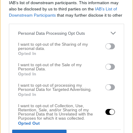
Kom ihåg, du är bäst
IAB’s list of downstream participants. This information may
also be disclosed by us to third parties on the
IAB’s List of
Downstream Participants
that may further disclose it to other
third parties.
Anna
Personal Data Processing Opt Outs
13 december, 2023 kl. 05:35
I want to opt-out of the Sharing of my
fy vad jobbigt för dig. men tack ändå för att du
personal data.
delar med dig. Hoppas du snart mår bättre och tack
Opted In
för ditt härliga konto.(erkänner jag är super dålig på
att kommentera ) önskar dig och din familj en riktigt
I want to opt-out of the Sale of my
Personal Data.
God jul med massa mys tillsammans och god mat
Opted In
att njuta av. kram!
I want to opt-out of processing my
Personal Data for Targeted Advertising.
Opted In
I want to opt-out of Collection, Use,
Dominika
Retention, Sale, and/or Sharing of my
Personal Data that Is Unrelated with the
13 december, 2023 kl. 05:37
Purposes for which it was collected.
Opted Out
Usch, att man ska behöva må så här…
Jag hoppas
verkligen att det vänder snabbt!