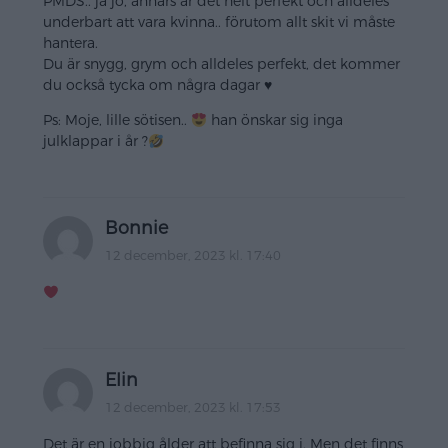
PMDS.. ja jo, annars är det helt perfekt och alldeles
underbart att vara kvinna.. förutom allt skit vi måste
hantera.
Du är snygg, grym och alldeles perfekt, det kommer
du också tycka om några dagar ♥️
Ps: Moje, lille sötisen..
han önskar sig inga
julklappar i år ?
Bonnie
12 december, 2023 kl. 17:40
Elin
12 december, 2023 kl. 17:53
Det är en jobbig ålder att befinna sig i. Men det finns