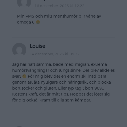
16 december, 2023 kl. 12:22
Min PMS och mitt menshumör blir värre av
omega 6
Louise
14 december, 2023 kl. 09:22
Jag har haft samma, både med migrän, extrema
humörsvängningar och tungt sinne. Det blev alldeles
svart
För mig blev det en enorm skillnad bara
genom att äta nyttigare och näringsrikt och plocka
bort socker och gluten. Eller typ tagit bort 90%.
Kostens kraft, det är mitt tips. Hoppas det löser sig
för dig också! Kram till alla som kämpar.