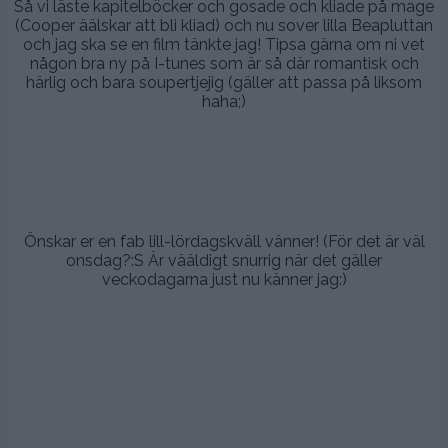
Så vi läste kapitelböcker och gosade och kliade på mage
(Cooper äälskar att bli kliad) och nu sover lilla Beapluttan
och jag ska se en film tänkte jag! Tipsa gärna om ni vet
någon bra ny på I-tunes som är så där romantisk och
härlig och bara soupertjejig (gäller att passa på liksom
haha;)
.
.
.
Önskar er en fab lill-lördagskväll vänner! (För det är väl
onsdag?:S Är vääldigt snurrig när det gäller
veckodagarna just nu känner jag:)
.
.
.
.