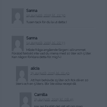
Sanna
14 augusti, 2015 kl. 22:30
Tusen tack för du la ut detta:)
Sanna
14 augusti, 2015 kl. 22:33
Måste fråga angående färgen i allrummet.
Förstod faktiskt inte vad du mena med 10 liter och 5 liter.
Kan någon förklara detta för mig?=)
alicia
15 augusti, 2015 kl. 01:40
Att hon behövde 15 liter och fick då en 10
liters och en 5 liters. Blir lite olika recept då.
Camilla
15 augusti, 2015 kl. 08:45
Har jag förstått det rätt att om man