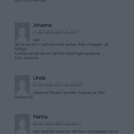
som du använder.
Johanna
15 augusti, 2015 kl. 18:35
Hej!
Så himla fint:-) Vart kommer tavlan ifrån i trappan, så
häftig?
Undrar också lite om de fina mässingknopparna..
Mvh Johanna
Linda
15 augusti, 2015 kl. 22:46
Johanna! Tavlan/printet i trappan är från
Gallerix 🙂
Hanna
16 augusti, 2015 kl. 10:19
Hej! Varifrån kommer det fina vitrinskåpet i ett av