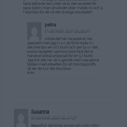
bara behöver tex 5 liter så är det receptet för
bara 5liters man använder eller måste 10 och 5
l blandas för att nå det slutliga resultatet?
petra
15 augusti, 2015 kl. 10:45
Alltså det här receptet är lite
speciellt men jag t r o r att först hade vi i
det översta i en 10 l burk och sen la vi i det
andra receptet i samma burk fast det är
halverat (alltså anpassat för en 5 l burk)
Jag tror det var så vi gjorde men visa gärna
bilden med etiketten för ett Nordsjöproffs
så ser de hur det ska läsas.
KrM
Susanna
14 augusti, 2015 kl. 23:15
Beautiful! Så himla snygg och chic! Allt:)