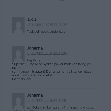
alicia
15 augusti, 2015 kl. 01:30
Tack och bock. Underbart
Johanna
15 augusti, 2015 kl. 17:45
Hej Petra!
Superfint:-) Jag är så nyfiken på var man kan få tag på
tavlan
som hänger i trappan? Den är så häftig. Eller om någon
annan som läser som vet:-)
Ha en fin kväll.
Johanna
15 augusti, 2015 kl. 17:46
ps. Också nyfiken på alla fina mässingknoppar