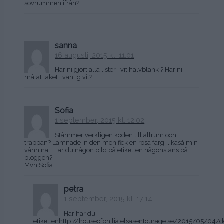
sovrummen ifrån?
sanna
16 augusti, 2015 kl. 11:01
Har ni gjort alla lister i vit halvblank ? Har ni
målat taket i vanlig vit?
Sofia
1 september, 2015 kl. 12:02
Stämmer verkligen koden till allrum och
trappan? Lämnade in den men fick en rosa färg, likaså min
vännina… Har du någon bild på etiketten någonstans på
bloggen?
Mvh Sofia
petra
1 september, 2015 kl. 17:14
Här har du
etikettenhttp://houseofphilia.elsasentourage.se/2015/05/04/d