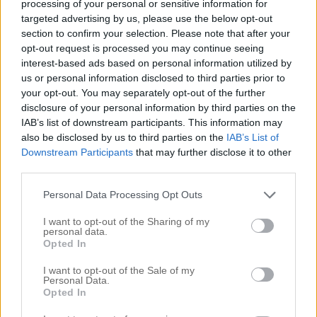
processing of your personal or sensitive information for
14 augusti, 2015 kl. 19:15
targeted advertising by us, please use the below opt-out
Åh, tusen tack!! Färgen i sovrummet är m a g i s
section to confirm your selection. Please note that after your
k !
opt-out request is processed you may continue seeing
Kram & Happy Friday
interest-based ads based on personal information utilized by
Line –
http://themanylivesofline.blogspot.se/
us or personal information disclosed to third parties prior to
your opt-out. You may separately opt-out of the further
disclosure of your personal information by third parties on the
Alex
IAB’s list of downstream participants. This information may
14 augusti, 2015 kl. 20:41
also be disclosed by us to third parties on the
IAB’s List of
Så himla himla fint allt blev och så himla snällt
Downstream Participants
that may further disclose it to other
av dig att ta dig tid och dela med dig av alla koder- tack!
third parties.
Ha en härlig helg!
Personal Data Processing Opt Outs
Karin
I want to opt-out of the Sharing of my
14 augusti, 2015 kl. 21:23
personal data.
Opted In
Hej!
Tack! Fin beskrivning av alla rum och färger! Ha en fin helg!
I want to opt-out of the Sale of my
Karin
Personal Data.
Opted In