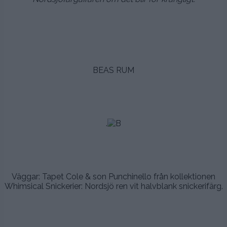
.
.
.
BEAS RUM
.
.
.
.
.
Väggar: Tapet Cole & son Punchinello från kollektionen
Whimsical Snickerier: Nordsjö ren vit halvblank snickerifärg.
.
.