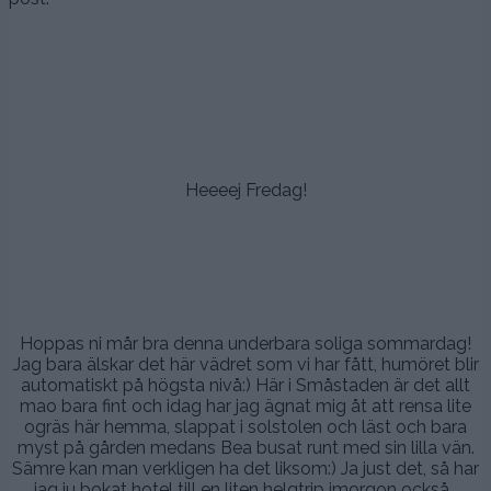
.
,
,
.
Heeeej Fredag!
.
.
.
Hoppas ni mår bra denna underbara soliga sommardag!
Jag bara älskar det här vädret som vi har fått, humöret blir
automatiskt på högsta nivå:) Här i Småstaden är det allt
mao bara fint och idag har jag ägnat mig åt att rensa lite
ogräs här hemma, slappat i solstolen och läst och bara
myst på gården medans Bea busat runt med sin lilla vän.
Sämre kan man verkligen ha det liksom:) Ja just det, så har
jag ju bokat hotel till en liten helgtrip imorgon också…