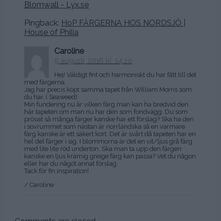
Blomwall - Lyx.se
Pingback:
HoP FÄRGERNA HOS NORDSJÖ |
House of Philia
Caroline
9 augusti, 2016 kl. 14:20
Hej! Väldigt fint och harmoniskt du har fått till det
med färgerna.
Jag har precis köpt samma tapet från William Morris som
du har. ( Seaweed)
Min fundering nu är vilken färg man kan ha bredvid den
här tapeten om man nu har den som fondvägg. Du som
prövat så många färger kanske har ett förslag? Ska ha den
i sovrummet som nästan är norrländska så en varmare
färg kanske är ett säkert kort. Det är svårt då tapeten har en
hel del färger i sig. I blommorna är det en vit/ljus grå färg
med lite lite röd underton. Ska man ta upp den färgen
kanske en ljus krämig greige färg kan passa? Vet du någon
eller har du något annat förslag.
Tack för fin inspiration!
/ Caroline