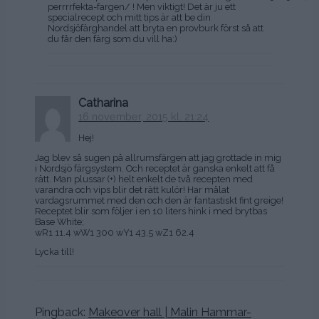
perrrrfekta-fargen/ ! Men viktigt! Det är ju ett
specialrecept och mitt tips är att be din
Nordsjöfärghandel att bryta en provburk först så att
du får den färg som du vill ha:)
Catharina
16 november, 2015 kl. 21:24
Hej!
Jag blev så sugen på allrumsfärgen att jag grottade in mig
i Nordsjö färgsystem. Och receptet är ganska enkelt att få
rätt. Man plussar (+) helt enkelt de två recepten med
varandra och vips blir det rätt kulör! Har målat
vardagsrummet med den och den är fantastiskt fint greige!
Receptet blir som följer i en 10 liters hink i med brytbas
Base White;
wR1 11.4 wW1 300 wY1 43,5 wZ1 62.4
Lycka till!
Pingback:
Makeover hall | Malin Hammar-