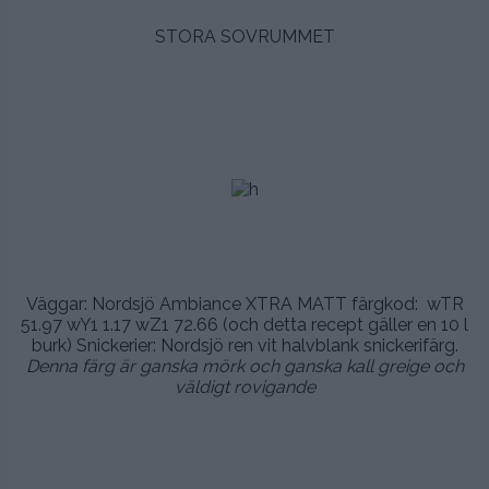
STORA SOVRUMMET
.
.
.
.
.
Väggar: Nordsjö Ambiance XTRA MATT färgkod: wTR
51.97 wY1 1.17 wZ1 72.66 (och detta recept gäller en 10 l
burk) Snickerier: Nordsjö ren vit halvblank snickerifärg.
Denna färg är ganska mörk och ganska kall greige och
väldigt rovigande
.
.