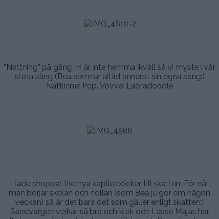
,
,
.
.
”Nattning” på gång! H är inte hemma ikväll så vi myste i vår
stora säng (Bea somnar alltid annars i sin egna säng:)
Nattlinne: Pop. Vovve: Labradoodle
.
.
,
.
.
Hade shoppat lite nya kapitelböcker till skatten. För när
man börjar skolan och nollan (som Bea ju gör om någon
veckan) så är det bara det som gäller enligt skatten:)
Sandvargen verkar så bra och klok och Lasse Majas har