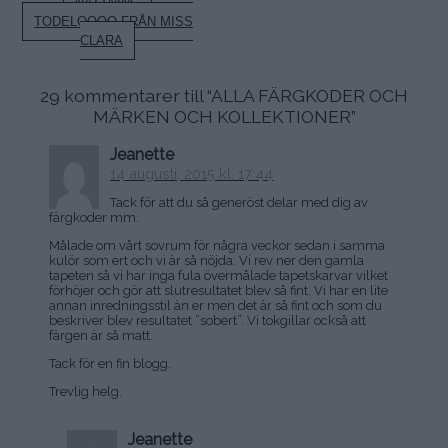
Inläggsnavigering
NATTNING
TODELOOOO FRÅN MISS
CLARA
29 kommentarer till “
ALLA FÄRGKODER OCH
MÄRKEN OCH KOLLEKTIONER
”
Jeanette
14 augusti, 2015 kl. 17:44
Tack för att du så generöst delar med dig av
färgkoder mm.
Målade om vårt sovrum för några veckor sedan i samma
kulör som ert och vi är så nöjda. Vi rev ner den gamla
tapeten så vi har inga fula övermålade tapetskarvar vilket
förhöjer och gör att slutresultatet blev så fint. Vi har en lite
annan inredningsstil än er men det är så fint och som du
beskriver blev resultatet ”sobert”. Vi tokgillar också att
färgen är så matt.
Tack för en fin blogg.
Trevlig helg.
Jeanette