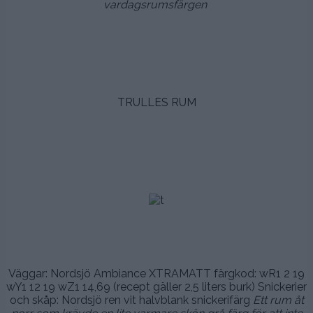
vardagsrumsfärgen
.
.
.
TRULLES RUM
.,
,
,
.
.
Väggar: Nordsjö Ambiance XTRAMATT färgkod: wR1 2 19
wY1 12 19 wZ1 14,69 (recept gäller 2,5 liters burk) Snickerier
och skåp: Nordsjö ren vit halvblank snickerifärg
Ett rum åt