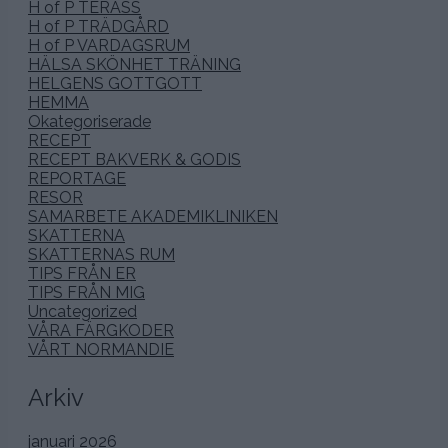
H of P TERASS
H of P TRÄDGÅRD
H of P VARDAGSRUM
HÄLSA SKÖNHET TRÄNING
HELGENS GOTTGOTT
HEMMA
Okategoriserade
RECEPT
RECEPT BAKVERK & GODIS
REPORTAGE
RESOR
SAMARBETE AKADEMIKLINIKEN
SKATTERNA
SKATTERNAS RUM
TIPS FRÅN ER
TIPS FRÅN MIG
Uncategorized
VÅRA FÄRGKODER
VÅRT NORMANDIE
Arkiv
januari 2026