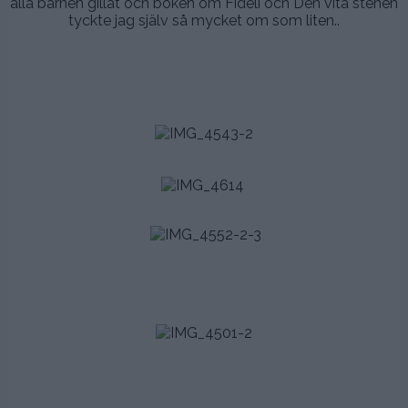
alla barnen gillat och boken om Fideli och Den vita stenen
tyckte jag själv så mycket om som liten..
.
.
.
.
.
.
.
.
.
.
.
.
.