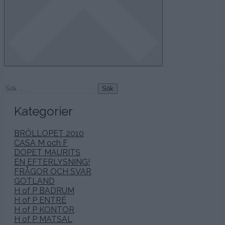
Sök
efter:
Kategorier
BRÖLLOPET 2010
CASA M och F
DOPET MAURITS
EN EFTERLYSNING!
FRÅGOR OCH SVAR
GOTLAND
H of P BADRUM
H of P ENTRÉ
H of P KONTOR
H of P MATSAL