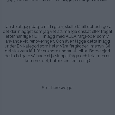
.
.
Tänkte att jag idag, ä n t l i g e n, skulle få till det och göra
det där inlägget som jag vet att många önskat eller frågat
efter nämligen ETT inlägg med ALLA färgkoder som vi
använde vid renoveringen. Och även lägga detta inlägg
under EN kategori som heter Våra färgkoder i menyn. Så
det ska vara lätt för era som undrar att hitta. Borde gjort
detta tidigare så hade ni ju sluppit fråga och leta men nu
kommer det, bättre sent än aldrig:)
.
.
So – here we go!
.
.
.