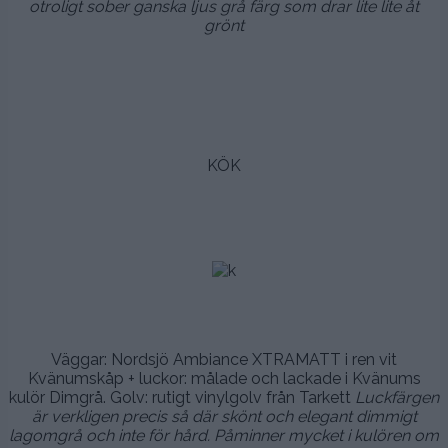
otroligt sober ganska ljus grå färg som drar lite lite åt
grönt
.
.
.
KÖK
.
.
.
.
Väggar: Nordsjö Ambiance XTRAMATT i ren vit
Kvänumskåp + luckor: målade och lackade i Kvänums
kulör Dimgrå. Golv: rutigt vinylgolv från Tarkett
Luckfärgen
är verkligen precis så där skönt och elegant dimmigt
lagomgrå och inte för hård. Påminner mycket i kulören om