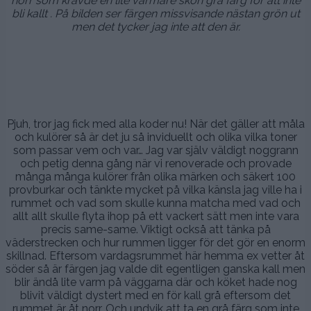
norr som krävde en lite varmare skön grå färg för att inte
bli kallt . På bilden ser färgen missvisande nästan grön ut
men det tycker jag inte att den är.
.
.
.
Pjuh, tror jag fick med alla koder nu! När det gäller att måla
och kulörer så är det ju så inviduellt och olika vilka toner
som passar vem och var… Jag var själv väldigt noggrann
och petig denna gång när vi renoverade och provade
många många kulörer från olika märken och säkert 100
provburkar och tänkte mycket på vilka känsla jag ville ha i
rummet och vad som skulle kunna matcha med vad och
allt allt skulle flyta ihop på ett vackert sätt men inte vara
precis same-same. Viktigt också att tänka på
väderstrecken och hur rummen ligger för det gör en enorm
skillnad. Eftersom vardagsrummet här hemma ex vetter åt
söder så är färgen jag valde dit egentligen ganska kall men
blir ändå lite varm på väggarna där och köket hade nog
blivit väldigt dystert med en för kall grå eftersom det
rummet är åt norr. Och undvik att ta en grå färg som inte