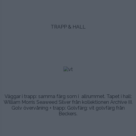
.
.
TRAPP & HALL
.
.
.
.
.
Väggar i trapp: samma färg som i allrummet. Tapet i hall:
William Morris Seaweed Silver från kollektionen Archive III.
Golv övervåning + trapp: Golvfärg: vit golvfärg från
Beckers.
.
.