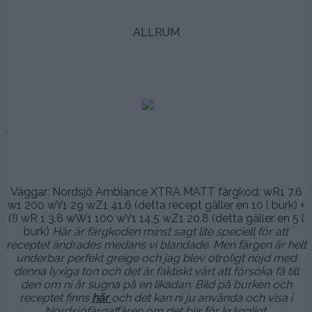
.
ALLRUM
.
.
.
,
,
Väggar: Nordsjö Ambiance XTRA MATT färgkod: wR1 7.6
w1 200 wY1 29 wZ1 41.6 (detta recept gäller en 10 l burk) +
(!) wR 1 3.8 wW1 100 wY1 14,5 wZ1 20.8 (detta gäller en 5 l
burk)
Här är färgkoden minst sagt lite speciell för att
receptet ändrades medans vi blandade. Men färgen är helt
underbar perfekt greige och jag blev otroligt nöjd med
denna lyxiga ton och det är faktiskt värt att försöka få till
den om ni är sugna på en likadan. Bild på burken och
receptet finns
här
och det kan ni ju använda och visa i
Nordsjöfärgaffären om det blir för krångligt.