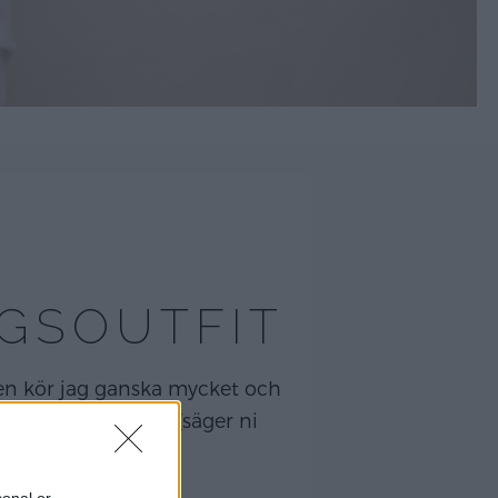
NGSOUTFIT
ingen kör jag ganska mycket och
cket för att fjösa (säger ni