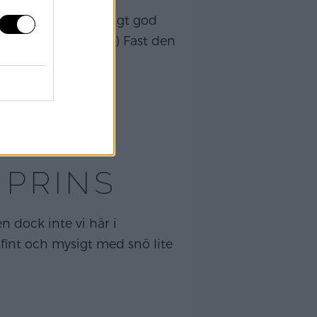
ss och den var riktigt god
den kände inte jag) Fast den
ändå!
[…]
 PRINS
n dock inte vi här i
 fint och mysigt med snö lite