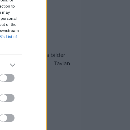
sonal or
ection to
ou may
 personal
out of the
 downstream
B’s List of
ra stora personliga bilder
l i håret idag. . ’ . . Tavlan