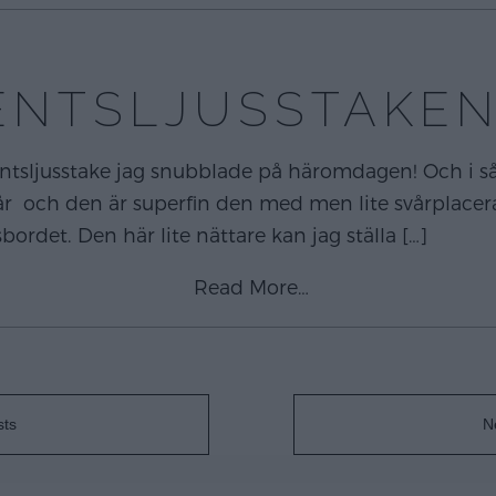
ENTSLJUSSTAKEN
adventsljusstake jag snubblade på häromdagen! Och i s
a år och den är superfin den med men lite svårplace
ordet. Den här lite nättare kan jag ställa
[…]
Read More…
sts
N