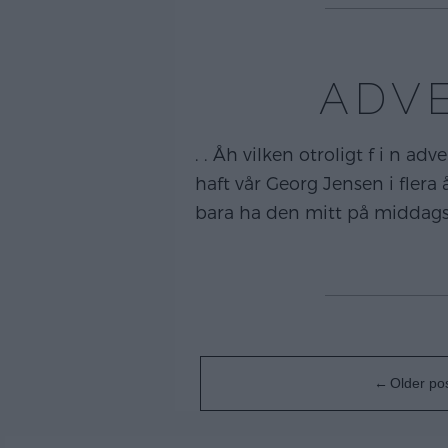
ADV
. . Åh vilken otroligt f i n 
haft vår Georg Jensen i fler
bara ha den mitt på middagsb
Posts
Older po
navigation