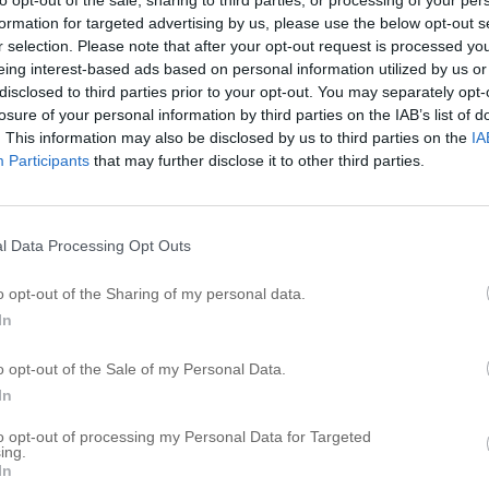
to opt-out of the sale, sharing to third parties, or processing of your per
Read More…
formation for targeted advertising by us, please use the below opt-out s
r selection. Please note that after your opt-out request is processed y
eing interest-based ads based on personal information utilized by us or
disclosed to third parties prior to your opt-out. You may separately opt-
losure of your personal information by third parties on the IAB’s list of
ÖNSKEFOTON
. This information may also be disclosed by us to third parties on the
IA
Participants
that may further disclose it to other third parties.
egentligen inte av att framkalla egna foton? Och gö
tteglad när jag fick hem plexiglastvalan på Moje med so
l Data Processing Opt Outs
gt fin kvalité. Lätt som
[…]
o opt-out of the Sharing of my personal data.
Read More…
In
o opt-out of the Sale of my Personal Data.
In
to opt-out of processing my Personal Data for Targeted
GLÖGGTIDER
ing.
In